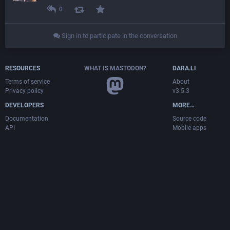
0
Sign in to participate in the conversation
RESOURCES
WHAT IS MASTODON?
DARA.LI
Terms of service
About
Privacy policy
v3.5.3
DEVELOPERS
MORE…
Documentation
Source code
API
Mobile apps