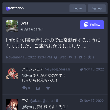
Log in
Sign up
Syra
Follow
@Syra@dara.li
[Info]証明書更新したので正常動作するように
なりました、ご迷惑おかけしました…。。
November 15, 2022, 12:34 PM
·
·
Web
·
·
·
2
0
2
クランシェア
@syage@dara.li
Nov 15, 2022
@
Syra
 ありがとなのです！
しらいらお兄ちゃん！
0
赤佐
@akasa@dara.li
Nov 17, 2022
@
Syra
 お疲れ様です！先生！